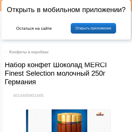
Подписывайтесь на наш телеграм-канал @p24by
Открыть в мобильном приложении?
Остаться на сайте
Открыть приложение
% Акции и скидки
Хлеб
Фрукты и овощи
Мясо
Птица
Мо
Конфеты в коробках
Набор конфет Шоколад MERCI
Finest Selection молочный 250г
Германия
4014400901405