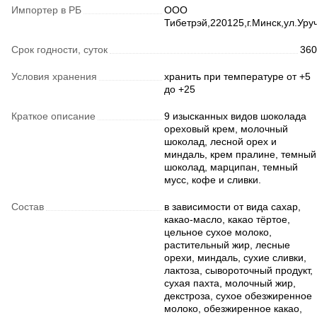
Импортер в РБ
ООО
Тибетрэй,220125,г.Минск,ул.Уру
Срок годности, суток
360
Условия хранения
хранить при температуре от +5
до +25
Краткое описание
9 изысканных видов шоколада
ореховый крем, молочный
шоколад, лесной орех и
миндаль, крем пралине, темный
шоколад, марципан, темный
мусс, кофе и сливки.
Состав
в зависимости от вида сахар,
какао-масло, какао тёртое,
цельное сухое молоко,
растительный жир, лесные
орехи, миндаль, сухие сливки,
лактоза, сывороточный продукт,
сухая пахта, молочный жир,
декстроза, сухое обезжиренное
молоко, обезжиренное какао,