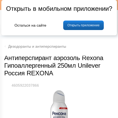
Подписывайтесь на наш телеграм-канал @p24by
Открыть в мобильном приложении?
Остаться на сайте
Открыть приложение
% Акции и скидки
Хлеб
Фрукты и овощи
Мясо
Птица
Мо
Дезодоранты и антиперспиранты
Антиперспирант аэрозоль Rexona
Гипоаллергенный 250мл Unilever
Россия REXONA
4605922037866