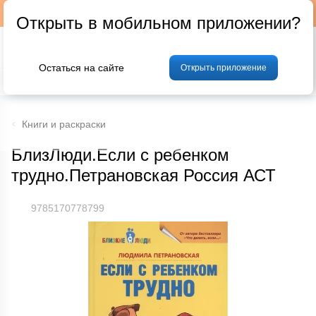
Подписывайтесь на наш телеграм-канал @p24by
Открыть в мобильном приложении?
Остаться на сайте
Открыть приложение
% Акции и скидки
Хлеб
Фрукты и овощи
Мясо
Птица
Мо
Книги и раскраски
БлизЛюди.Если с ребенком
трудно.Петрановская Россия АСТ
9785170778799