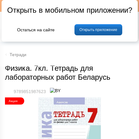
Подписывайтесь на наш телеграм-канал @p24by
Открыть в мобильном приложении?
Остаться на сайте
Открыть приложение
% Акции и скидки
Хлеб
Фрукты и овощи
Мясо
Птица
Мо
Тетради
Физика. 7кл. Тетрадь для
лабораторных работ Беларусь
9789851987623
Акция