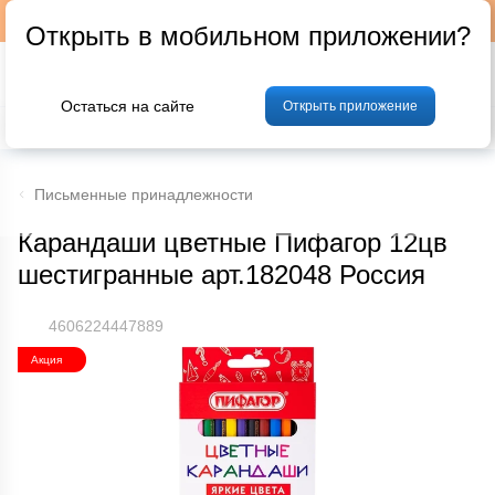
Подписывайтесь на наш телеграм-канал @p24by
Открыть в мобильном приложении?
Остаться на сайте
Открыть приложение
% Акции и скидки
Хлеб
Фрукты и овощи
Мясо
Птица
Мо
Письменные принадлежности
Карандаши цветные Пифагор 12цв
шестигранные арт.182048 Россия
4606224447889
Акция