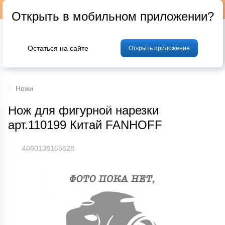
Подписывайтесь на наш телеграм-канал @p24by
Открыть в мобильном приложении?
Остаться на сайте
Открыть приложение
% Акции и скидки
Хлеб
Фрукты и овощи
Мясо
Птица
Мо
Ножи
Нож для фигурной нарезки
арт.110199 Китай FANHOFF
4660138165628