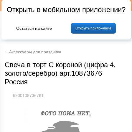
Подписывайтесь на наш телеграм-канал @p24by
Открыть в мобильном приложении?
Остаться на сайте
Открыть приложение
% Акции и скидки
Хлеб
Фрукты и овощи
Мясо
Птица
Мо
Аксессуары для праздника
Свеча в торт С короной (цифра 4,
золото/серебро) арт.10873676
Россия
6900108736761