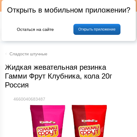
Подписывайтесь на наш телеграм-канал @p24by
Открыть в мобильном приложении?
Остаться на сайте
Открыть приложение
% Акции и скидки
Хлеб
Фрукты и овощи
Мясо
Птица
Мо
Сладости штучные
Жидкая жевательная резинка
Гамми Фрут Клубника, кола 20г
Россия
4660040683487