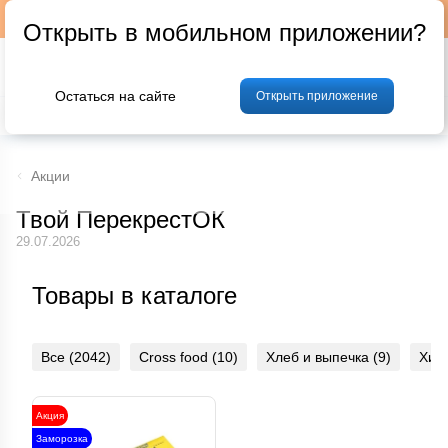
Подписывайтесь на наш телеграм-канал @p24by
Открыть в мобильном приложении?
Остаться на сайте
Открыть приложение
% Акции и скидки
Хлеб
Фрукты и овощи
Мясо
Птица
Мо
Акции
Твой ПерекрестОК
29.07.2026
Товары в каталоге
Все (2042)
Cross food (10)
Хлеб и выпечка (9)
Хиты
Акция
Заморозка