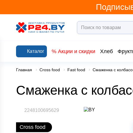
Подписыв
% Акции и скидки
Хлеб
Фрукт
Каталог
Главная
Cross food
Fast food
Смаженка с колбасо
Смаженка с колбас
2248100695629
Cross food