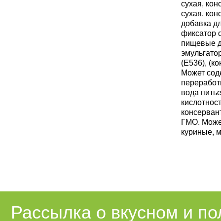
сухая, ко
сухая, ко
добавка д
фиксатор 
пищевые до
эмульгато
(Е536), (к
Может соде
переработ
вода питье
кислотност
консервант
ГМО. Може
куриные, 
Рассылка о вкусном и п