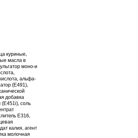
йца куриные,
ые масла в
ульгатор моно-и
слота,
кислота, альфа-
атор (Е491),
ханической
ая добавка
 (Е451i), соль
ентрат
слитель Е316,
ищевая
ат калия, агент
тка молочная