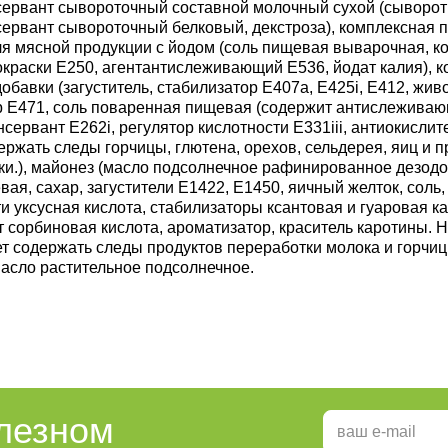
нсервант сывороточный составной молочный сухой (сыворо
нсервант сывороточный белковый, декстроза), комплексная
ля мясной продукции с йодом (соль пищевая выварочная, к
окраски Е250, агентантислеживающий Е536, йодат калия), 
бавки (загуститель, стабилизатор Е407а, Е425i, Е412, жив
р Е471, соль поваренная пищевая (содержит антислеживаю
онсервант Е262i, регулятор кислотности Е331iii, антиокислит
ржать следы горчицы, глютена, орехов, сельдерея, яиц и п
ки.), майонез (масло подсолнечное рафинированное дезод
вая, сахар, загустители Е1422, Е1450, яичный желток, соль,
и уксусная кислота, стабилизаторы ксантовая и гуаровая к
 сорбиновая кислота, ароматизатор, краситель каротины. 
т содержать следы продуктов переработки молока и горчиц
масло растительное подсолнечное.
олезном