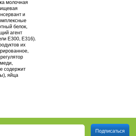
тка молочная
 пищевая
онсервант и
комплексные
отный белок,
щий агент
ели Е300, Е316).
родуктов их
орированное,
 регулятор
амеди,
Не содержит
ы), яйца
Подписаться