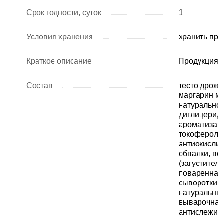
Срок годности, суток
1
Условия хранения
хранить пр
Краткое описание
Продукция
Состав
тесто дрож
маргарин 
натуральн
диглицерид
ароматизат
токоферол)
антиокисл
обвалки, 
(загустите
поваренна
сыворотки 
натуральн
выварочна
антислежи