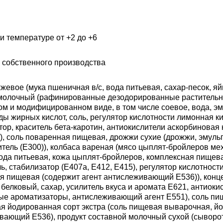
и температуре от +2 до +6
 собственного производства
жевое (мука пшеничная в/с, вода питьевая, сахар-песок, я
молочный (рафинированные дезодорированные растительн
ом и модифицированном виде, в том числе соевое, вода, эм
ы жирных кислот, соль, регулятор кислотности лимонная ки
ор, краситель бета-каротин, антиокислители аскорбиновая 
, соль поваренная пищевая, дрожжи сухие (дрожжи, эмульг
итель (Е300)), колбаса вареная (мясо цыплят-бройлеров ме
вода питьевая, кожа цыплят-бройлеров, комплексная пищев
ль, стабилизатор (Е407а, Е412, Е415), регулятор кислотности
я пищевая (содержит агент антислеживающий Е536)), конц
белковый, сахар, усилитель вкуса и аромата Е621, антиоки
ые ароматизаторы, антислеживающий агент Е551), соль п
я йодированная сорт экстра (соль пищевая выварочная, йод
вающий Е536), продукт составной молочный сухой (сыворо