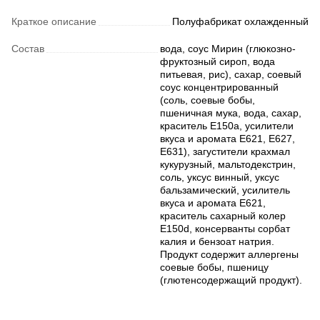
Краткое описание
Полуфабрикат охлажденный
Состав
вода, соус Мирин (глюкозно-
фруктозный сироп, вода
питьевая, рис), сахар, соевый
соус концентрированный
(соль, соевые бобы,
пшеничная мука, вода, сахар,
краситель Е150а, усилители
вкуса и аромата Е621, Е627,
Е631), загустители крахмал
кукурузный, мальтодекстрин,
соль, уксус винный, уксус
бальзамический, усилитель
вкуса и аромата Е621,
краситель сахарный колер
E150d, консерванты сорбат
калия и бензоат натрия.
Продукт содержит аллергены
соевые бобы, пшеницу
(глютенсодержащий продукт).