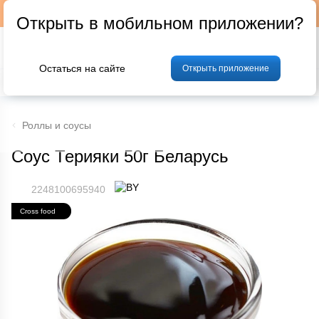
Подписывайтесь на наш телеграм-канал @p24by
Открыть в мобильном приложении?
Остаться на сайте
Открыть приложение
% Акции и скидки
Хлеб
Фрукты и овощи
Мясо
Птица
Мо
Роллы и соусы
Соус Терияки 50г Беларусь
2248100695940
Cross food