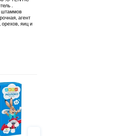
тель .
з штаммов
рочная, агент
 орехов, яиц и
Хит 