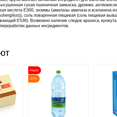
ысушенная сухая пшеничная закваска, дрожжи, антиокисли
вая кислота Е300, энзимы (амилазы амилаза и ксиланиза и
 Ashergillus)), соль поваренная пищевая (соль пищевая выва
вающий Е536). Возможно наличие следов арахиса, кунжута,
 переработки данных ингредиентов.
ют
Акция
-23%