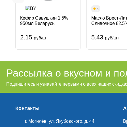
5
Кефир Савушкин 1.5%
Масло Брест-Ли
950мл Беларусь
Сливочное 82.5
несоленое Бела
Брест-Литовск
2.15
5.43
руб/шт
руб/шт
Рассылка о вкусном и п
Подпишитесь и узнавайте первыми о всех наших скидках
Контакты
А
г. Могилёв, ул. Якубовского, д. 44
В