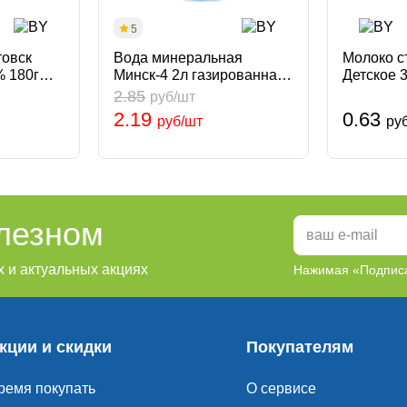
5
товск
Вода минеральная
Молоко с
% 180г
Минск-4 2л газированная
Детское 
русь
Беларусь Минская
N1 Белар
2.85
руб/шт
2.19
0.63
руб/шт
ру
олезном
 и актуальных акциях
Нажимая «Подписа
кции и скидки
Покупателям
ремя покупать
О сервисе