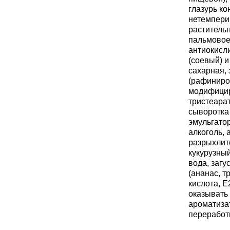
глазурь ко
нетемпери
раститель
пальмовое,
антиокисл
(соевый) и
сахарная,
(рафиниро
модифицир
тристеарат
сыворотка 
эмульгатор
алкоголь, 
разрыхлите
кукурузный
вода, загу
(ананас, 
кислота, Е
оказывать
ароматизат
переработ