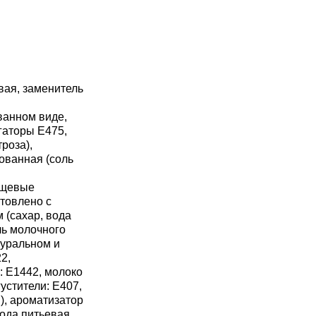
вая, заменитель
ванном виде,
гаторы Е475,
роза),
ованная (соль
ищевые
отовлено с
 (сахар, вода
ль молочного
уральном и
2,
ь: Е1442, молоко
устители: Е407,
i), ароматизатор
ода питьевая,