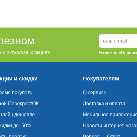
олезном
 и актуальных акциях
Нажимая «Подписа
кции и скидки
Покупателям
ремя покупать
О сервисе
вой ПерекрестОК
Доставка и оплата
нлайн дешевле
Мобильное приложени
кидки до -50%
Новости интернет-мага
иты продаж
Вопрос — Ответ