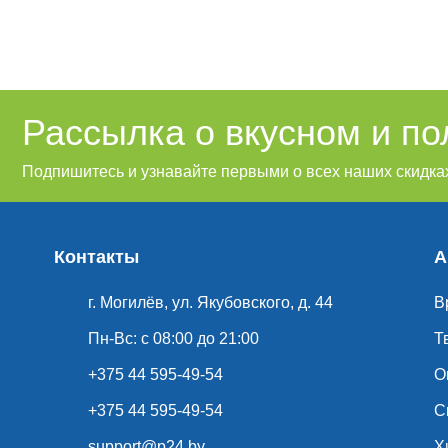
Рассылка о вкусном и п
Подпишитесь и узнавайте первыми о всех наших скидках
Контакты
А
г. Могилёв, ул. Якубовского, д. 44
В
Пн-Вс: с 08:00 до 21:00
Т
+375 44 595-49-54
О
+375 44 595-49-54
С
support@p24.by
Х