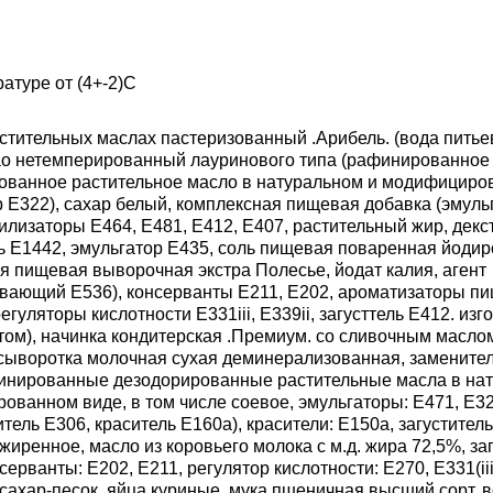
атуре от (4+-2)С
астительных маслах пастеризованный .Арибель. (вода питье
ао нетемперированный лауринового типа (рафинированное
ованное растительное масло в натуральном и модифициро
р Е322), сахар белый, комплексная пищевая добавка (эмуль
илизаторы Е464, Е481, Е412, Е407, растительный жир, декст
ль Е1442, эмульгатор Е435, соль пищевая поваренная йодир
я пищевая выворочная экстра Полесье, йодат калия, агент
вающий Е536), консерванты Е211, Е202, ароматизаторы п
егуляторы кислотности Е331iii, Е339ii, загусттель Е412. изг
ом), начинка кондитерская .Премиум. со сливочным маслом
 сыворотка молочная сухая деминерализованная, замените
инированные дезодорированные растительные масла в нат
ованном виде, в том числе соевое, эмульгаторы: Е471, Е32
тель Е306, краситель Е160а), красители: Е150а, загустител
жиренное, масло из коровьего молока с м.д. жира 72,5%, заг
серванты: Е202, Е211, регулятор кислотности: Е270, Е331(ii
сахар-песок, яйца куриные, мука пшеничная высший сорт, в