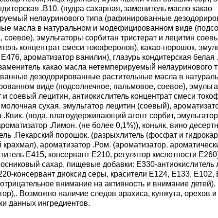
ндитерская .В10. (пудра сахарная, заменитель масло какао
руемый нелауринового типа (рафинированные дезодорир
ные масла в натуральном и модефицированном виде (подсо
 соевое), эмульгаторы сорбитан тристерат и лецитин соев
итель концентрат смеси токоферолов), какао-порошок, эмул
 Е476, ароматизатор ванилин), глазурь кондитерская белая .
 заменитель какао масла нетемперируемый нелауринового 
ванные дезодорированные растительные масла в натурал
ованном виде (подсолнечное, пальмовое, соевое), эмульг
 и соевый лецитин, антиокислитель концентрат смеси токо
молочная сухая, эмульгатор лецитин (соевый), ароматизато
 .Квик. (вода, влагоудерживающий агент сорбит, эмульгато
ароматизатор .Лимон. (не более 0,1%)), коньяк, вино десерт
ль .Пекарский порошок. (разрыхлитель (фосфат и гидрокар
 крахмал), ароматизатор .Ром. (ароматизатор, ароматически
ститель Е415, консервант Е210, регулятор кислотности Е260
тросниковый сахар, пищевые добавки: Е330-антиокислитель
220-консервант диоксид серы, красители Е124, Е133, Е102,
 отрицательное внимание на активность и внимание детей)
ор),. Возможно наличие следов арахиса, кунжута, орехов и
ки данных ингредиентов.