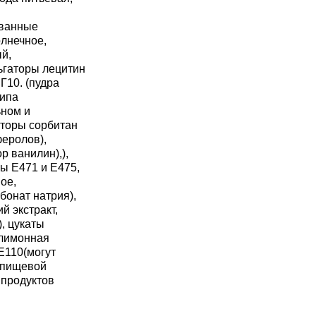
ованные
лнечное,
ый,
ьгаторы лецитин
Г10. (пудра
типа
ьном и
аторы сорбитан
феролов),
р ванилин),),
ры Е471 и Е475,
ное,
бонат натрия),
й экстракт,
), цукаты
 лимонная
 Е110(могут
, пищевой
 продуктов