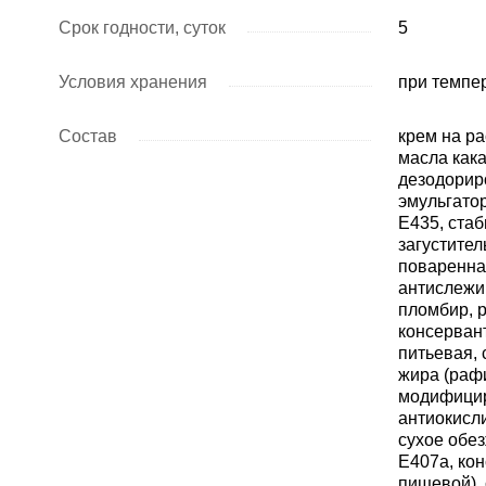
Срок годности, суток
5
Условия хранения
при темпер
Состав
крем на р
масла как
дезодорир
эмульгато
Е435, стаб
загустите
поваренна
антислежи
пломбир, р
консервант
питьевая,
жира (раф
модифицир
антиокисли
сухое обез
Е407а, кон
пищевой), 