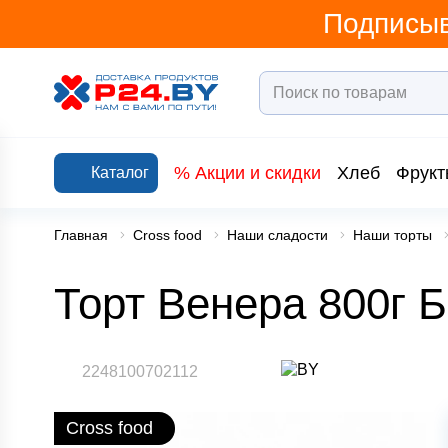
Подписыв
% Акции и скидки
Хлеб
Фрукт
Каталог
Главная
Cross food
Наши сладости
Наши торты
Торт Венера 800г 
2248100702112
Cross food