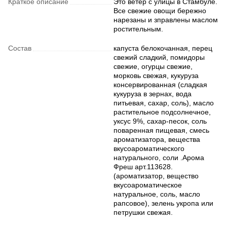
Краткое описание
Это ветер с улицы в Стамбуле.
Все свежие овощи бережно
нарезаны и зправлены маслом
ростительным.
Состав
капуста белокочанная, перец
свежий сладкий, помидоры
свежие, огурцы свежие,
морковь свежая, кукуруза
консервированная (сладкая
кукуруза в зернах, вода
питьевая, сахар, соль), масло
растительное подсолнечное,
уксус 9%, сахар-песок, соль
поваренная пищевая, смесь
ароматизатора, вещества
вкусоароматического
натурального, соли .Арома
Фреш арт.113628.
(ароматизатор, вещество
вкусоароматическое
натуральное, соль, масло
рапсовое), зелень укропа или
петрушки свежая.