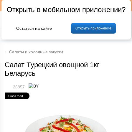
Подписывайтесь на наш телеграм-канал @p24by
Открыть в мобильном приложении?
Остаться на сайте
Открыть приложение
% Акции и скидки
Хлеб
Фрукты и овощи
Мясо
Птица
Мо
Салаты и холодные закуски
Салат Турецкий овощной 1кг
Беларусь
26857
Cross food