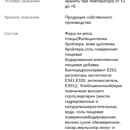
Условия хранения
хранить при температуре от +2
до +6
Краткое описание
Продукция собственного
производства
Состав
Фарш из мяса
птицы(Филецыпленка
бройлера, кожа цыпленка
бройлера,соль поваренная
пищевая
йодированная,комплексная
пищевая добавка
Бактицид(консервант Е262,
регуляторы кислотности
Е341,Е330, антиокислитель
Е301)), Хлебпшеничный(мука
пшеничная высшего
сорта,маргарин (масла
гидрированные и
натуральныерастительные,
вода, соль пищевая
повареннаяйодированная,
молоко сухое обезжиренное,
сахар,эмульгатор моно- и