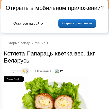
Подписывайтесь на наш телеграм-канал @p24by
Открыть в мобильном приложении?
Остаться на сайте
Открыть приложение
% Акции и скидки
Хлеб
Фрукты и овощи
Мясо
Птица
Мо
Вторые блюда и гарниры
Котлета Папараць-кветка вес. 1кг
Беларусь
5
Отзывов 1
27990
Cross food