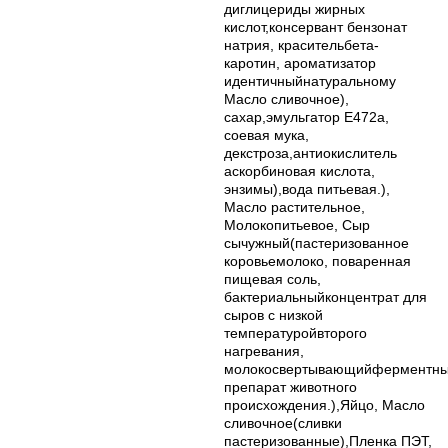
диглицериды жирных
кислот,консервант бензонат
натрия, красительбета-
каротин, ароматизатор
идентичныйнатуральному
Масло сливочное),
сахар,эмульгатор Е472а,
соевая мука,
декстроза,антиокислитель
аскорбиновая кислота,
энзимы),вода питьевая.),
Масло растительное,
Молокопитьевое, Сыр
сычужный(пастеризованное
коровьемолоко, поваренная
пищевая соль,
бактериальныйконцентрат для
сыров с низкой
температуройвторого
нагревания,
молокосвертывающийферментн
препарат животного
происхождения.),Яйцо, Масло
сливочное(сливки
пастеризованные),Пленка ПЭТ,