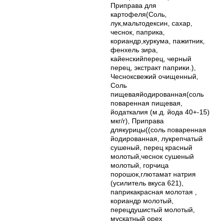
Приправа для
картофеля(Соль,
лук,мальтодексин, сахар,
чеснок, паприка,
кориандр,куркума, пажитник,
фенхель зира,
кайенскийперец, черный
перец, экстракт паприки.),
Чесноксвежий очищенный,
Соль
пищеваяйодированная(соль
поваренная пищевая,
йодаткалия (м.д. йода 40+-15)
мкг/г), Приправа
длякурицы((соль поваренная
йодированная, лукрепчатый
сушеный, перец красный
молотый,чеснок сушеный
молотый, горчица
порошок,глютамат натрия
(усилитель вкуса 621),
паприкакрасная молотая ,
кориандр молотый,
перецдушистый молотый,
мускатный орех