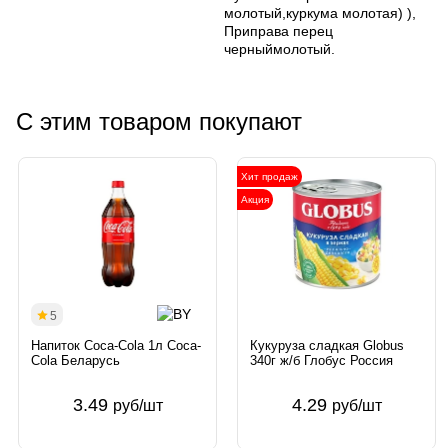
молотый,куркума молотая) ),
Приправа перец
черныймолотый.
С этим товаром покупают
Хит продаж
Акция
5
Напиток Coca-Cola 1л Coca-
Кукуруза сладкая Globus
Cola Беларусь
340г ж/б Глобус Россия
3.49
4.29
руб/шт
руб/шт