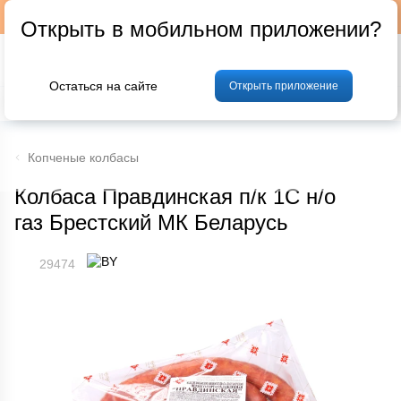
Подписывайтесь на наш телеграм-канал @p24by
Открыть в мобильном приложении?
Остаться на сайте
Открыть приложение
% Акции и скидки
Хлеб
Фрукты и овощи
Мясо
Птица
Мо
Копченые колбасы
Колбаса Правдинская п/к 1С н/о
газ Брестский МК Беларусь
29474