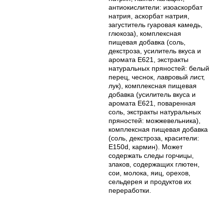
антиокислители: изоаскорбат
натрия, аскорбат натрия,
загуститель гуаровая камедь,
глюкоза), комплексная
пищевая добавка (соль,
декстроза, усилитель вкуса и
аромата Е621, экстракты
натуральных пряностей: белый
перец, чеснок, лавровый лист,
лук), комплексная пищевая
добавка (усилитель вкуса и
аромата Е621, поваренная
соль, экстракты натуральных
пряностей: можжевельника),
комплексная пищевая добавка
(соль, декстроза, красители:
Е150d, кармин). Может
содержать следы горчицы,
злаков, содержащих глютен,
сои, молока, яиц, орехов,
сельдерея и продуктов их
переработки.