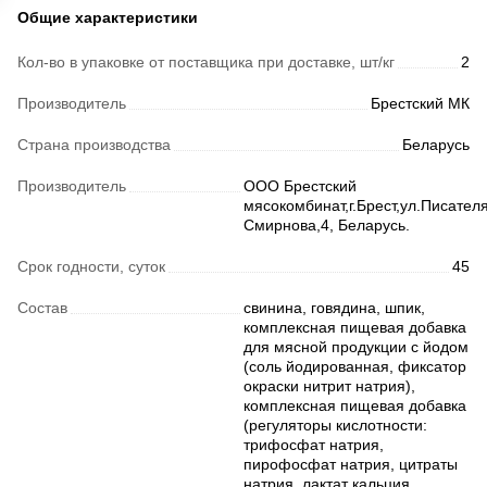
Общие характеристики
Кол-во в упаковке от поставщика при доставке, шт/кг
2
Производитель
Брестский МК
Страна производства
Беларусь
Производитель
ООО Брестский
мясокомбинат,г.Брест,ул.Писател
Смирнова,4, Беларусь.
Срок годности, суток
45
Состав
свинина, говядина, шпик,
комплексная пищевая добавка
для мясной продукции с йодом
(соль йодированная, фиксатор
окраски нитрит натрия),
комплексная пищевая добавка
(регуляторы кислотности:
трифосфат натрия,
пирофосфат натрия, цитраты
натрия, лактат кальция,