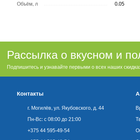
Объём, л
0.05
Рассылка о вкусном и п
Подпишитесь и узнавайте первыми о всех наших скидках
Контакты
А
г. Могилёв, ул. Якубовского, д. 44
В
Пн-Вс: с 08:00 до 21:00
Т
+375 44 595-49-54
О