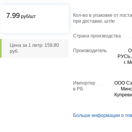
7.99
Кол-во в упаковке от пост
руб/шт
при доставке, шт/кг
Страна производства
Цена за 1 литр: 159.80
Производитель
О
руб.
РУСЬ, 
г. 
Импортер
ООО Сэл
в РБ
Минс
Купревич
Больше информации о то