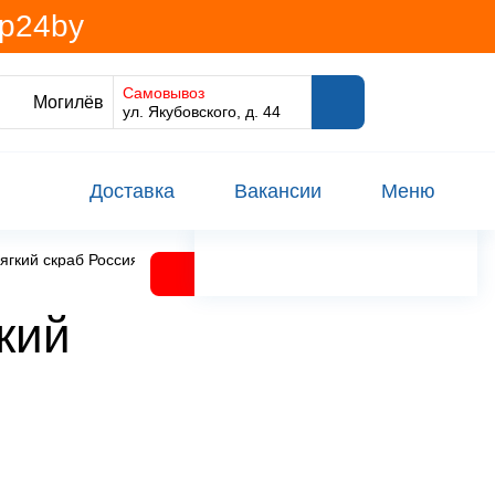
@p24by
Самовывоз
Могилёв
ул. Якубовского, д. 44
Доставка
Вакансии
Меню
гкий скраб Россия
кий