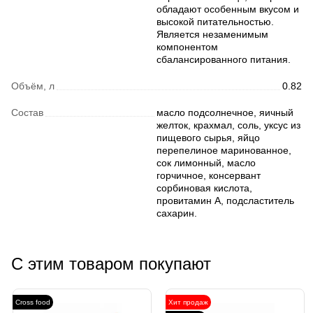
обладают особенным вкусом и
высокой питательностью.
Является незаменимым
компонентом
сбалансированного питания.
Объём, л
0.82
Состав
масло подсолнечное, яичный
желток, крахмал, соль, уксус из
пищевого сырья, яйцо
перепелиное маринованное,
сок лимонный, масло
горчичное, консервант
сорбиновая кислота,
провитамин А, подсластитель
сахарин.
С этим товаром покупают
Cross food
Хит продаж