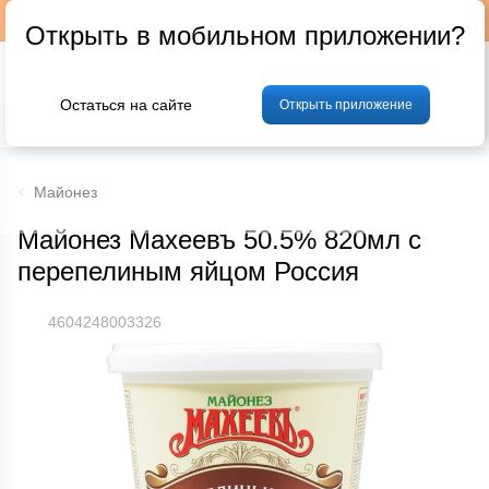
Подписывайтесь на наш телеграм-канал @p24by
Открыть в мобильном приложении?
Остаться на сайте
Открыть приложение
% Акции и скидки
Хлеб
Фрукты и овощи
Мясо
Птица
Мо
Майонез
Майонез Махеевъ 50.5% 820мл с
перепелиным яйцом Россия
4604248003326