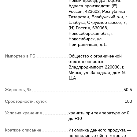
Новый проезд, д.3, оф.95.
Адреса производств: (Е)
Россия, 423602, Республика
Татарстан, Елабужский р-н, г.
Елабуга, Окружное шоссе, 7,
(Н) Россия, 630068,
Новосибирская обл., г.
Новосибирск, ул.
Приграничная, д.1.
Импортер в РБ
Общество с ограниченной
ответственностью
Владпродимпорт, 220036, г.
Минск, ул. Западная, дом №
11А
Жирность, %
50.5
Срок годности, суток
180
Условия хранения
хранить при температуре от 0
до +10
Краткое описание
Изюминка данного продукта —
перепелиные яйца, которые