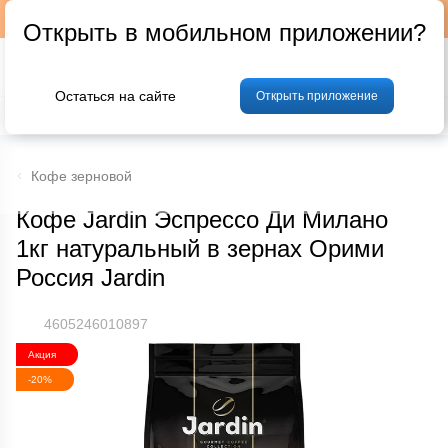
Подписывайтесь на наш телеграм-канал @p24by
Открыть в мобильном приложении?
Остаться на сайте
Открыть приложение
% Акции и скидки
Хлеб
Фрукты и овощи
Мясо
Птица
Мо
Кофе зерновой
Кофе Jardin Эспрессо Ди Милано
1кг натуральный в зернах Орими
Россия Jardin
4605246010897
Акция
-20%