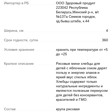
Импортер в РБ
ООО Здоровый продукт
223042 Республика
Беларусь,Минский р-н, в/г
№137а Семков городок,
зд.бывш.штаба, к.44
Ширина, см
4
Срок годности, суток
360
Условия хранения
хранить при температуре от +5
до +25
Краткое описание
Рисовые мини хлебцы для
детей с яблочным соком дарят
пользу и энергию злаков и
яркий вкус спелых яблок.
Хлебцы содержат только
натуральные ингредиенты и
являются полезным перекусом
для детей без консервантов,
красителей и ГМО.
Состав
крупа рисовая