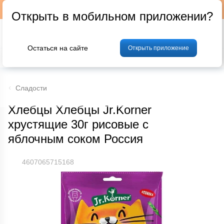
Подписывайтесь на наш телеграм-канал @p24by
Открыть в мобильном приложении?
Остаться на сайте
Открыть приложение
% Акции и скидки
Хлеб
Фрукты и овощи
Мясо
Птица
Мо
Сладости
Хлебцы Хлебцы Jr.Korner
хрустящие 30г рисовые с
яблочным соком Россия
4607065715168