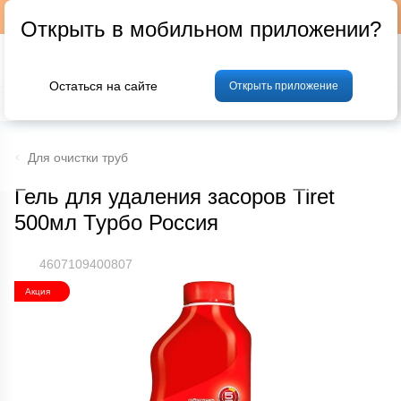
Подписывайтесь на наш телеграм-канал @p24by
Открыть в мобильном приложении?
Остаться на сайте
Открыть приложение
% Акции и скидки
Хлеб
Фрукты и овощи
Мясо
Птица
Мо
Для очистки труб
Гель для удаления засоров Tiret
500мл Турбо Россия
4607109400807
Акция