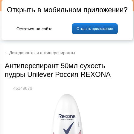
Подписывайтесь на наш телеграм-канал @p24by
Открыть в мобильном приложении?
Остаться на сайте
Открыть приложение
% Акции и скидки
Хлеб
Фрукты и овощи
Мясо
Птица
Мо
Дезодоранты и антиперспиранты
Антиперспирант 50мл сухость
пудры Unilever Россия REXONA
46149879