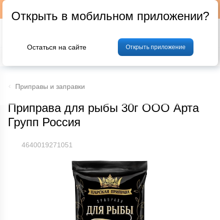
Подписывайтесь на наш телеграм-канал @p24by
Открыть в мобильном приложении?
Остаться на сайте
Открыть приложение
% Акции и скидки
Хлеб
Фрукты и овощи
Мясо
Птица
Мо
Приправы и заправки
Приправа для рыбы 30г ООО Арта
Групп Россия
4640019271051