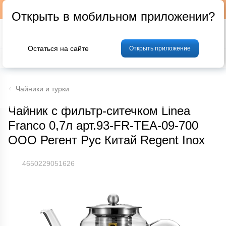
Подписывайтесь на наш телеграм-канал @p24by
Открыть в мобильном приложении?
Остаться на сайте
Открыть приложение
% Акции и скидки
Хлеб
Фрукты и овощи
Мясо
Птица
Мо
Чайники и турки
Чайник с фильтр-ситечком Linea
Franco 0,7л арт.93-FR-TEA-09-700
ООО Регент Рус Китай Regent Inox
4650229051626