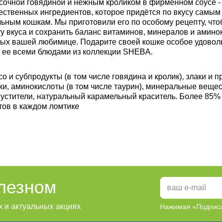
 сочной говядиной и нежным кроликом в фирменном соусе -
ественных ингредиентов, которое придётся по вкусу самым
льным кошкам. Мы приготовили его по особому рецепту, чт
у вкуса и сохранить баланс витаминов, минералов и аминок
ых вашей любимице. Подарите своей кошке особое удовол
 ее всеми блюдами из коллекции SHEBA.
о и субпродукты (в том числе говядина и кролик), злаки и п
ки, аминокислоты (в том числе таурин), минеральные вещес
агустители, натуральный карамельный краситель. Более 85
тов в каждом ломтике
олезном
 и актуальных акциях
Нажимая «Подписа