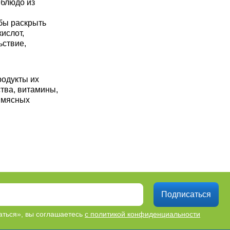
 блюдо из
обы раскрыть
ислот,
ьствие,
родукты их
тва, витамины,
% мясных
Подписаться
ться», вы соглашаетесь
с политикой конфиденциальности