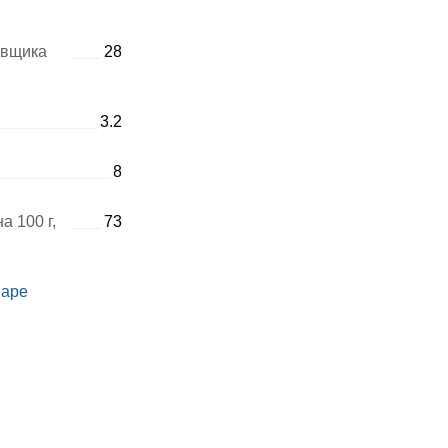
авщика
28
3.2
8
а 100 г,
73
варе