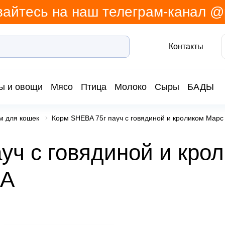
айтесь на наш телеграм-канал 
Контакты
ы и овощи
Мясо
Птица
Молоко
Сыры
БАДЫ
м для кошек
Корм SHEBA 75г пауч с говядиной и кроликом Мар
уч с говядиной и кро
BA