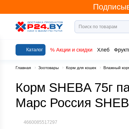
Подписыв
% Акции и скидки
Хлеб
Фрукт
Каталог
Главная
Зоотовары
Корм для кошек
Влажный кор
Корм SHEBA 75г па
Марс Россия SHE
4660085517297