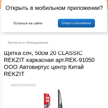
Подписывайтесь на наш телеграм-канал @p24by
Открыть в мобильном приложении?
Остаться на сайте
Открыть приложение
% Акции и скидки
Хлеб
Фрукты и овощи
Мясо
Птица
Мо
Запчасти и оборудование
Щетка соч, 50см 20 CLASSIC
REKZIT каркасная арт.REK-91050
ООО Автовиртус центр Китай
REKZIT
4665300490508