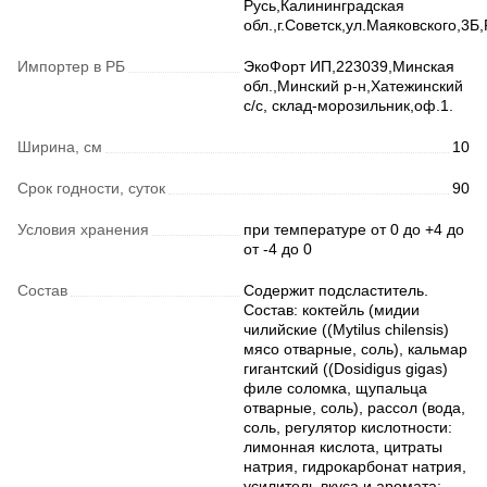
Русь,Калининградская
обл.,г.Советск,ул.Маяковского,3Б,
Импортер в РБ
ЭкоФорт ИП,223039,Минская
обл.,Минский р-н,Хатежинский
с/с, склад-морозильник,оф.1.
Ширина, см
10
Срок годности, суток
90
Условия хранения
при температуре от 0 до +4 до
от -4 до 0
Состав
Содержит подсластитель.
Состав: коктейль (мидии
чилийские ((Mytilus chilensis)
мясо отварные, соль), кальмар
гигантский ((Dosidigus gigas)
филе соломка, щупальца
отварные, соль), рассол (вода,
соль, регулятор кислотности:
лимонная кислота, цитраты
натрия, гидрокарбонат натрия,
усилитель вкуса и аромата: