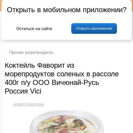
Подписывайтесь на наш телеграм-канал @p24by
Открыть в мобильном приложении?
Остаться на сайте
Открыть приложение
% Акции и скидки
Хлеб
Фрукты и овощи
Мясо
Птица
Мо
Прочие морепродукты
Коктейль Фаворит из
морепродуктов соленых в рассоле
400г п/у ООО Вичюнай-Русь
Россия Vici
4680023463394