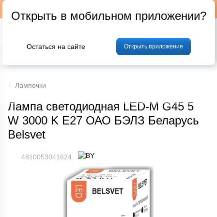
Подписывайтесь на наш телеграм-канал @p24by
Открыть в мобильном приложении?
Остаться на сайте
Открыть приложение
% Акции и скидки
Хлеб
Фрукты и овощи
Мясо
Птица
Мо
Лампочки
Лампа светодиодная LED-M G45 5
W 3000 K E27 ОАО БЭЛЗ Беларусь
Belsvet
4810053041624