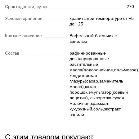
Срок годности, суток
270
Условия хранения
хранить при температуре от +5
до +25
Краткое описание
Вафельный батончик с
ванилью
Состав
рафинированные
дезодорированные
растительные
масла(подсолнечное,пальмовое)
кондитерская
глазурь(сахар,заменитель
масла),какао-
порошок,эмульгатор(соевый
лецитин), сыворотка сухая
молочная,крахмал
кукурузный,соль,экстракт
ванили.
С этим товаром покупают