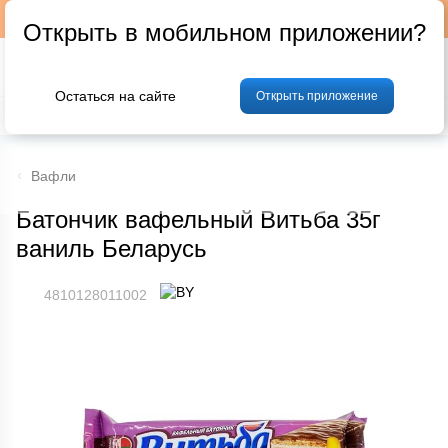
Подписывайтесь на наш телеграм-канал @p24by
Открыть в мобильном приложении?
Остаться на сайте
Открыть приложение
% Акции и скидки
Хлеб
Фрукты и овощи
Мясо
Птица
Мо
Вафли
Батончик вафельный Витьба 35г
ваниль Беларусь
4810128011002