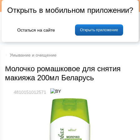
Подписывайтесь на наш телеграм-канал @p24by
Открыть в мобильном приложении?
Остаться на сайте
Открыть приложение
% Акции и скидки
Хлеб
Фрукты и овощи
Мясо
Птица
Мо
Умывание и очищение
Молочко ромашковое для снятия
макияжа 200мл Беларусь
4810151012571