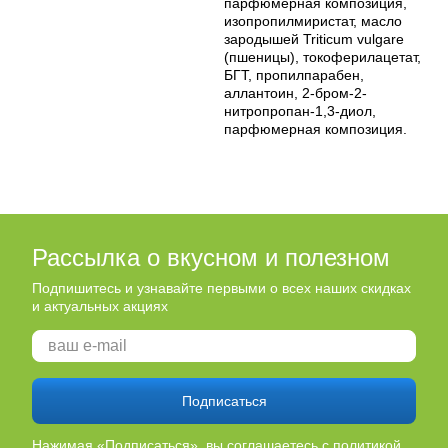
парфюмерная композиция,
изопропилмиристат, масло
зародышей Triticum vulgare
(пшеницы), токоферилацетат,
БГТ, пропилпарабен,
аллантоин, 2-бром-2-
нитропропан-1,3-диол,
парфюмерная композиция.
Рассылка о вкусном и полезном
Подпишитесь и узнавайте первыми о всех наших скидках
и актуальных акциях
Подписаться
Нажимая «Подписаться», вы соглашаетесь
с политикой