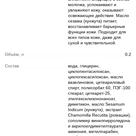
молочка, успокаивают и
увлажняют кожу, оказывают
освежающее действие. Масло
сезама (кунжута) питает,
восстанавливает барьерные
функции кожи. Подходит для
всех типов кожи, даже для
сухой и чувствительной.
Объём, л
0.2
Состав
вода, глицерин,
циклопентасилоксан,
циклогексасилоксан, масло
вазелиновое, цетеариловый
спирт, полисорбат 60, ПЭГ-100
стеарат, цетеарет-25,
этилгексилизононаноат,
диметикон, масло Sesamum
Indicum (кунжута), экстракт
Chamomilla Recutita (ромашки),
сополимер винилпирролидона
и акрилоилдиметилтаурата
аммония, метилпарабен,