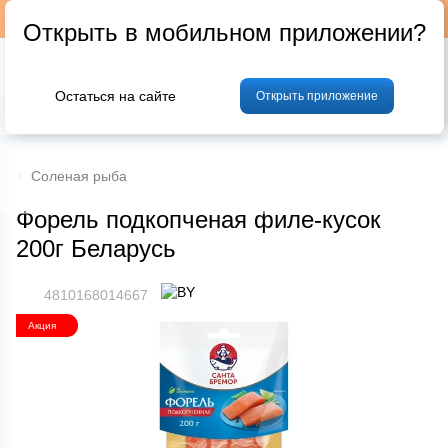
Подписывайтесь на наш телеграм-канал @p24by
Открыть в мобильном приложении?
Остаться на сайте
Открыть приложение
% Акции и скидки
Хлеб
Фрукты и овощи
Мясо
Птица
Мо
Соленая рыба
Форель подкопченая филе-кусок
200г Беларусь
4810168014667
Акция