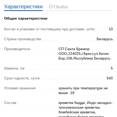
Характеристики
Отзывы
Общие характеристики
Кол-во в упаковке от поставщика при доставке, шт/кг
10
Страна производства
Беларусь
Производитель
СП Санта Бремор
ООО,224025,г.Брест,ул.Катин
Бор,106,Республика Беларусь.
Ширина, см
5
Срок годности, суток
540
Условия хранения
хранить при температуре не
выше -18
Состав
креветка Кидди, Индо-западно-
тихоокеанская креветка,
бомбейская креветка,
индийская белая креветка,