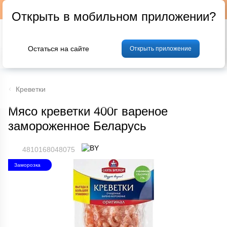
Подписывайтесь на наш телеграм-канал @p24by
Открыть в мобильном приложении?
Остаться на сайте
Открыть приложение
% Акции и скидки
Хлеб
Фрукты и овощи
Мясо
Птица
Мо
Креветки
Мясо креветки 400г вареное
замороженное Беларусь
4810168048075
Заморозка