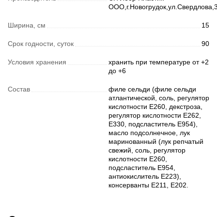
ООО,г.Новогрудок,ул.Свердлова,
Ширина, см
15
Срок годности, суток
90
Условия хранения
хранить при температуре от +2
до +6
Состав
филе сельди (филе сельди
атлантической, соль, регулятор
кислотности Е260, декстроза,
регулятор кислотности Е262,
Е330, подсластитель Е954),
масло подсолнечное, лук
маринованный (лук репчатый
свежий, соль, регулятор
кислотности Е260,
подсластитель Е954,
антиокислитель Е223),
консерванты Е211, Е202.