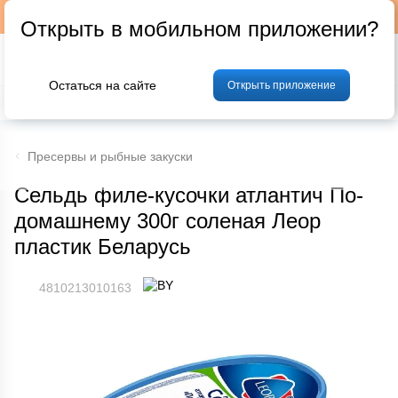
Подписывайтесь на наш телеграм-канал @p24by
Открыть в мобильном приложении?
Остаться на сайте
Открыть приложение
% Акции и скидки
Хлеб
Фрукты и овощи
Мясо
Птица
Мо
Пресервы и рыбные закуски
Сельдь филе-кусочки атлантич По-
домашнему 300г соленая Леор
пластик Беларусь
4810213010163