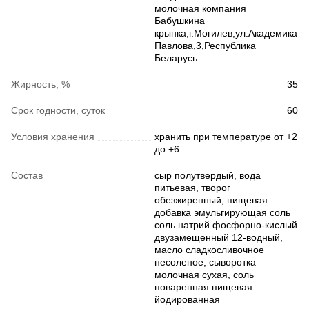
молочная компания
Бабушкина
крынка,г.Могилев,ул.Академика
Павлова,3,Республика
Беларусь.
Жирность, %
35
Срок годности, суток
60
Условия хранения
хранить при температуре от +2
до +6
Состав
сыр полутвердый, вода
питьевая, творог
обезжиренный, пищевая
добавка эмульгирующая соль
соль натрий фосфорно-кислый
двузамещенный 12-водный,
масло сладкосливочное
несоленое, сыворотка
молочная сухая, соль
поваренная пищевая
йодированная