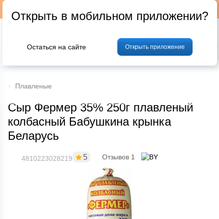
Подписывайтесь на наш телеграм-канал @p24by
Открыть в мобильном приложении?
Остаться на сайте
Открыть приложение
% Акции и скидки
Хлеб
Фрукты и овощи
Мясо
Птица
Мо
Плавленые
Сыр Фермер 35% 250г плавленый
колбасный Бабушкина крынка
Беларусь
5
Отзывов 1
4810223028219