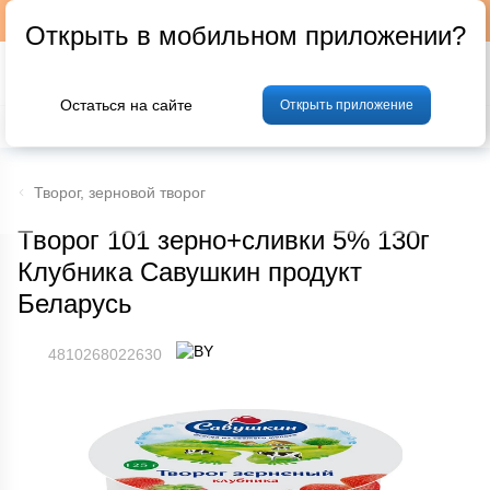
Подписывайтесь на наш телеграм-канал @p24by
Открыть в мобильном приложении?
Остаться на сайте
Открыть приложение
% Акции и скидки
Хлеб
Фрукты и овощи
Мясо
Птица
Мо
Творог, зерновой творог
Творог 101 зерно+сливки 5% 130г
Клубника Савушкин продукт
Беларусь
4810268022630