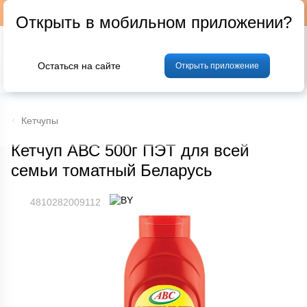
Подписывайтесь на наш телеграм-канал @p24by
Открыть в мобильном приложении?
Остаться на сайте
Открыть приложение
% Акции и скидки
Хлеб
Фрукты и овощи
Мясо
Птица
Мо
Кетчупы
Кетчуп АВС 500г ПЭТ для всей
семьи томатный Беларусь
4810282009112