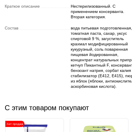
Краткое описание
Нестерилизованный. С
применением консерванта.
Вторая категория.
Состав
вода питьевая подготовленная
томатная паста, сахар, уксус
спиртовой 9 %, загуститель
крахмал модифицированный
кукурузный, соль поваренная
пищевая йодированная,
концентрат натуральных припр
кетчуп Пикантный F, консерван
бензоант натрия, сорбат калия
стабилизатор (Е412, Е415), пю
из яблок (яблоки, антиокислите
аскорбиновая кислота).
С этим товаром покупают
Хит продаж