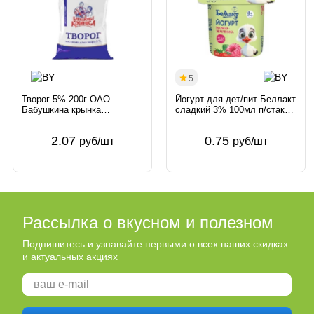
5
Творог 5% 200г ОАО
Йогурт для дет/пит Беллакт
Бабушкина крынка
сладкий 3% 100мл п/стак
Беларусь
Малина-Земляника
Волковысское ОАО
2.07
0.75
руб/шт
руб/шт
Беллакт Беларусь Беллакт
Рассылка о вкусном и полезном
Подпишитесь и узнавайте первыми о всех наших скидках
и актуальных акциях