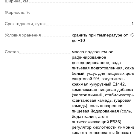
Ширина, см
Жирность, %
Срок годности, суток
1
Условия хранения
хранить при температуре от +5
до +10
Состав
масло подсолнечное
рафинированное
дезодорированное, вода
питьевая подготовленная, сах
белый, уксус для пищевых цел
спиртовой 9%, загуститель
крахмал кукурузный Е1442,
комплексная пищевая добавка
(желток яичный, стабилизатор
ксантановая камедь, гуаровая
камедь), соль поваренная
пищевая йодированная (соль,
йодат калия, агент
антислеживающий Е536),
регулятор кислотности лимонн
кислота, консерванты бензоат