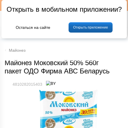
Подписывайтесь на наш телеграм-канал @p24by
Открыть в мобильном приложении?
Остаться на сайте
Открыть приложение
% Акции и скидки
Хлеб
Фрукты и овощи
Мясо
Птица
Мо
Майонез
Майонез Моковский 50% 560г
пакет ОДО Фирма АВС Беларусь
4810282015403