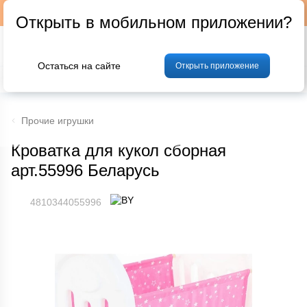
Подписывайтесь на наш телеграм-канал @p24by
Открыть в мобильном приложении?
Остаться на сайте
Открыть приложение
% Акции и скидки
Хлеб
Фрукты и овощи
Мясо
Птица
Мо
Прочие игрушки
Кроватка для кукол сборная
арт.55996 Беларусь
4810344055996