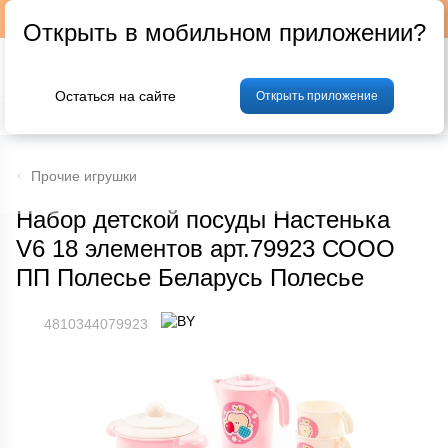
Подписывайтесь на наш телеграм-канал @p24by
Открыть в мобильном приложении?
Остаться на сайте
Открыть приложение
% Акции и скидки
Хлеб
Фрукты и овощи
Мясо
Птица
Мо
Прочие игрушки
Набор детской посуды Настенька
V6 18 элементов арт.79923 СООО
ПП Полесье Беларусь Полесье
4810344079923