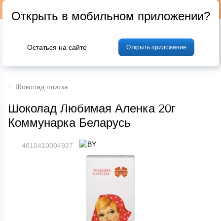
Подписывайтесь на наш телеграм-канал @p24by
Открыть в мобильном приложении?
Остаться на сайте
Открыть приложение
% Акции и скидки
Хлеб
Фрукты и овощи
Мясо
Птица
Мо
Шоколад плитка
Шоколад Любимая Аленка 20г
Коммунарка Беларусь
4810410004927