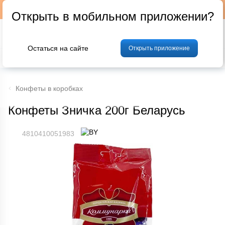
Подписывайтесь на наш телеграм-канал @p24by
Открыть в мобильном приложении?
Остаться на сайте
Открыть приложение
% Акции и скидки
Хлеб
Фрукты и овощи
Мясо
Птица
Мо
Конфеты в коробках
Конфеты Зничка 200г Беларусь
4810410051983