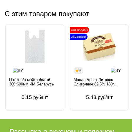
С этим товаром покупают
Хит продаж
Заморозка
5
Пакет п/э майка белый
Масло Брест-Литовск
360*600мм ИМ Беларусь
Сливочное 82.5% 180г
несоленое Беларусь Брест-
Литовск
0.15
5.43
руб/шт
руб/шт
Рассылка о вкусном и полезном