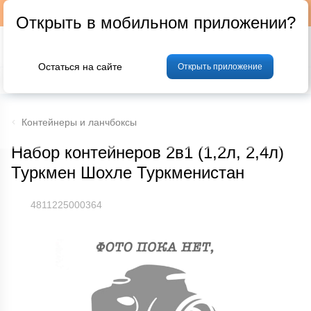
Подписывайтесь на наш телеграм-канал @p24by
Открыть в мобильном приложении?
Остаться на сайте
Открыть приложение
% Акции и скидки
Хлеб
Фрукты и овощи
Мясо
Птица
Мо
Контейнеры и ланчбоксы
Набор контейнеров 2в1 (1,2л, 2,4л)
Туркмен Шохле Туркменистан
4811225000364