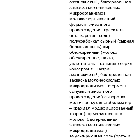
азотнокислый, бактериальная
закваска молочнокислых
микроорганизмов,
молокосвертывающий
фермент животного
происхождения, краситель –
бета-каротин, соль)
полуфабрикат сырный (сырная
белковая пыль) сыр
обезжиренный (молоко
обезжиренное, пахта,
уплотнитель – кальция хлорид,
консервант – натрий
азотнокислый, бактериальная
закваска молочнокислых
микроорганизмов, фермент
сычужный животного
происхождения) сыворотка
молочная сухая стабилизатор
– крахмал модифицированный
творог (нормализованное
молоко, бактериальная
закваска молочнокислых
микроорганизмов)
эмульгирующая соль (орто- и