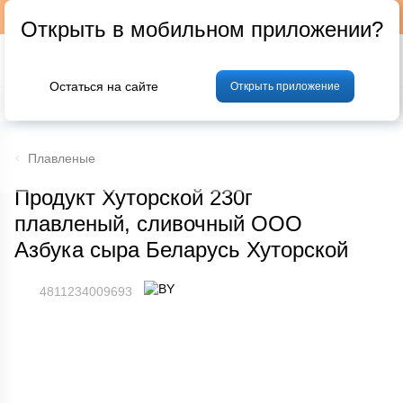
Подписывайтесь на наш телеграм-канал @p24by
Открыть в мобильном приложении?
Остаться на сайте
Открыть приложение
% Акции и скидки
Хлеб
Фрукты и овощи
Мясо
Птица
Мо
Плавленые
Продукт Хуторской 230г
плавленый, сливочный ООО
Азбука сыра Беларусь Хуторской
4811234009693