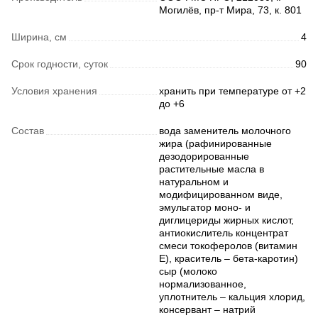
Могилёв, пр-т Мира, 73, к. 801
Ширина, см
4
Срок годности, суток
90
Условия хранения
хранить при температуре от +2
до +6
Состав
вода заменитель молочного
жира (рафинированные
дезодорированные
растительные масла в
натуральном и
модифицированном виде,
эмульгатор моно- и
диглицериды жирных кислот,
антиокислитель концентрат
смеси токоферолов (витамин
Е), краситель – бета-каротин)
сыр (молоко
нормализованное,
уплотнитель – кальция хлорид,
консервант – натрий