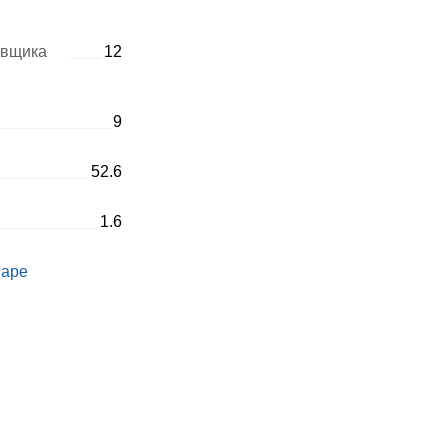
авщика
12
9
52.6
1.6
варе