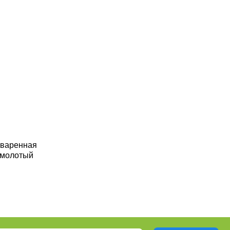
оваренная
 молотый