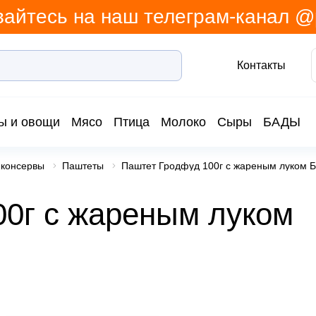
айтесь на наш телеграм-канал 
Контакты
ы и овощи
Мясо
Птица
Молоко
Сыры
БАДЫ
консервы
Паштеты
Паштет Гродфуд 100г с жареным луком 
0г с жареным луком