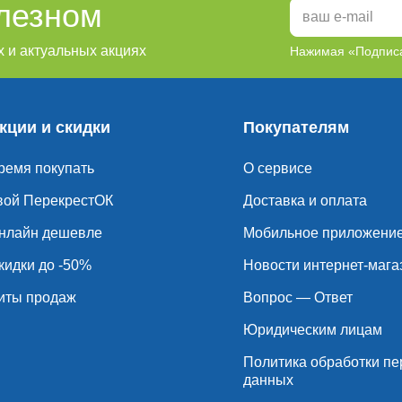
олезном
 и актуальных акциях
Нажимая «Подписа
кции и скидки
Покупателям
ремя покупать
О сервисе
вой ПерекрестОК
Доставка и оплата
нлайн дешевле
Мобильное приложени
кидки до -50%
Новости интернет-мага
иты продаж
Вопрос — Ответ
Юридическим лицам
Политика обработки п
данных