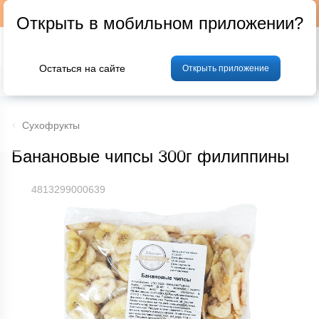
Подписывайтесь на наш телеграм-канал @p24by
Открыть в мобильном приложении?
Остаться на сайте
Открыть приложение
% Акции и скидки
Хлеб
Фрукты и овощи
Мясо
Птица
Мо
Сухофрукты
Банановые чипсы 300г филиппины
4813299000639