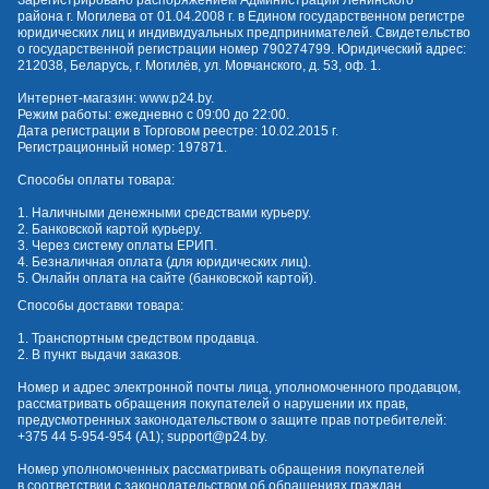
Зарегистрировано распоряжением Администрации Ленинского
района г. Могилева от 01.04.2008 г. в Едином государственном регистре
юридических лиц и индивидуальных предпринимателей. Свидетельство
о государственной регистрации номер 790274799. Юридический адрес:
212038, Беларусь, г. Могилёв, ул. Мовчанского, д. 53, оф. 1.
Интернет-магазин:
www.p24.by
.
Режим работы: ежедневно с 09:00 до 22:00.
Дата регистрации в Торговом реестре: 10.02.2015 г.
Регистрационный номер: 197871.
Способы оплаты товара:
1. Наличными денежными средствами курьеру.
2. Банковской картой курьеру.
3. Через систему оплаты ЕРИП.
4. Безналичная оплата (для юридических лиц).
5. Онлайн оплата на сайте (банковской картой).
Способы доставки товара:
1. Транспортным средством продавца.
2. В пункт выдачи заказов.
Номер и адрес электронной почты лица, уполномоченного продавцом,
рассматривать обращения покупателей о нарушении их прав,
предусмотренных законодательством о защите прав потребителей:
+375 44 5-954-954
(А1);
support@p24.by
.
Номер уполномоченных рассматривать обращения покупателей
в соответствии с законодательством об обращениях граждан