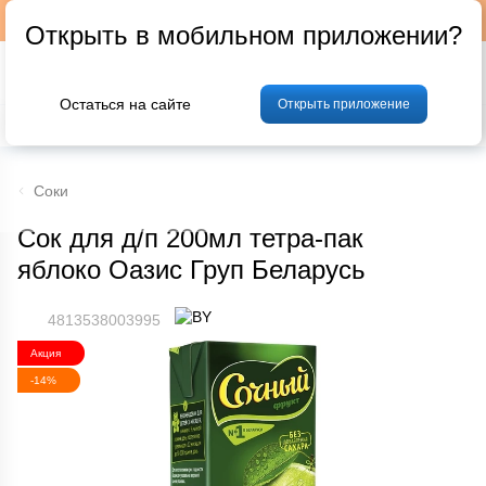
Подписывайтесь на наш телеграм-канал @p24by
Открыть в мобильном приложении?
Остаться на сайте
Открыть приложение
% Акции и скидки
Хлеб
Фрукты и овощи
Мясо
Птица
Мо
Соки
Сок для д/п 200мл тетра-пак
яблоко Оазис Груп Беларусь
4813538003995
Акция
-14%