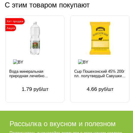
С этим товаром покупают
Хит продаж
Акция
Вода минеральная
Сыр Пошехонский 45% 200г
природная лечебно
пл. полутвердый Савушкин
столовая Дарида 1.5л газ.
продукт Беларусь Брест-
ЧП Дарида Беларусь
Литовск
1.79
4.66
руб/шт
руб/шт
Рассылка о вкусном и полезном
Подпишитесь и узнавайте первыми о всех наших скидках