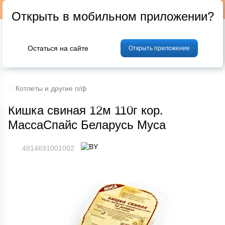
Подписывайтесь на наш телеграм-канал @p24by
Открыть в мобильном приложении?
Остаться на сайте
Открыть приложение
% Акции и скидки
Хлеб
Фрукты и овощи
Мясо
Птица
Мо
Котлеты и другие п/ф
Кишка свиная 12м 110г кор.
МассаСпайс Беларусь Муса
4814691001002