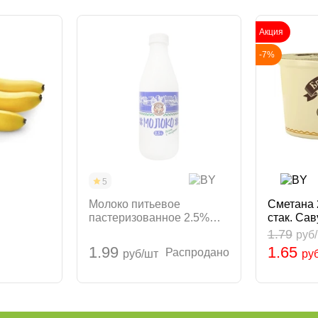
Акция
-7%
5
Молоко питьевое
Сметана 
пастеризованное 2.5%
стак. Са
900мл ПЭТ Шкловский
Брест-Ли
1.79
руб
МЗ Беларусь
1.99
1.65
Распродано
руб/шт
ру