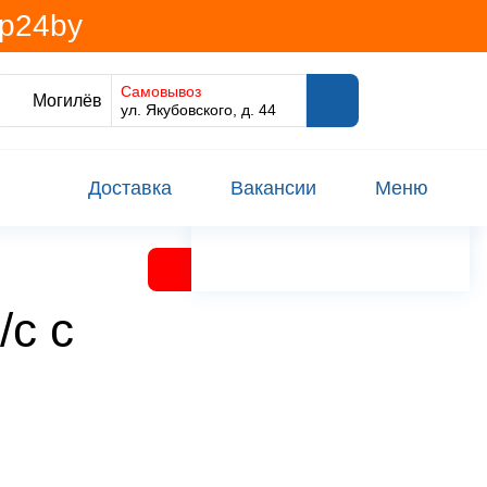
@p24by
Самовывоз
Могилёв
ул. Якубовского, д. 44
Доставка
Вакансии
Меню
/с с