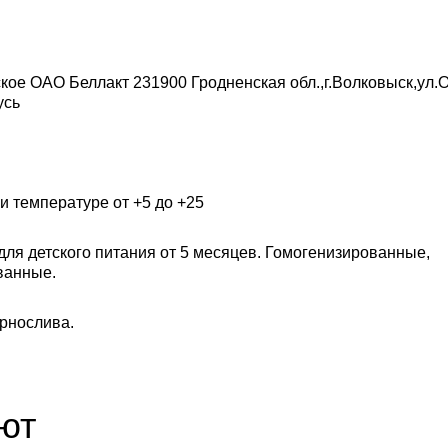
кое ОАО Беллакт 231900 Гродненская обл.,г.Волковыск,ул.
усь
и температуре от +5 до +25
для детского питания от 5 месяцев. Гомогенизированные,
ванные.
ернослива.
ют