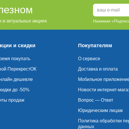
олезном
 и актуальных акциях
Нажимая «Подписа
кции и скидки
Покупателям
ремя покупать
О сервисе
вой ПерекрестОК
Доставка и оплата
нлайн дешевле
Мобильное приложени
кидки до -50%
Новости интернет-мага
иты продаж
Вопрос — Ответ
Юридическим лицам
Политика обработки п
данных