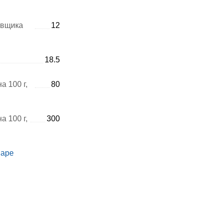
авщика
12
18.5
а 100 г,
80
а 100 г,
300
варе