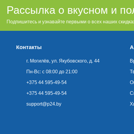
Рассылка о вкусном и п
Подпишитесь и узнавайте первыми о всех наших скидках
Контакты
А
г. Могилёв, ул. Якубовского, д. 44
В
Пн-Вс: с 08:00 до 21:00
Т
+375 44 595-49-54
О
+375 44 595-49-54
С
support@p24.by
Х