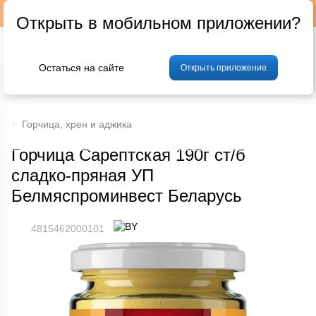
Подписывайтесь на наш телеграм-канал @p24by
Открыть в мобильном приложении?
Остаться на сайте
Открыть приложение
% Акции и скидки
Хлеб
Фрукты и овощи
Мясо
Птица
Мо
Горчица, хрен и аджика
Горчица Сарептская 190г ст/б
сладко-пряная УП
Белмяспроминвест Беларусь
4815462000101