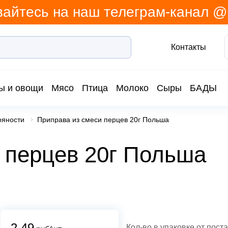
айтесь на наш телеграм-канал 
Контакты
ы и овощи
Мясо
Птица
Молоко
Сыры
БАДЫ
ряности
Приправа из смеси перцев 20г Польша
 перцев 20г Польша
2.49
Кол-во в упаковке от пост