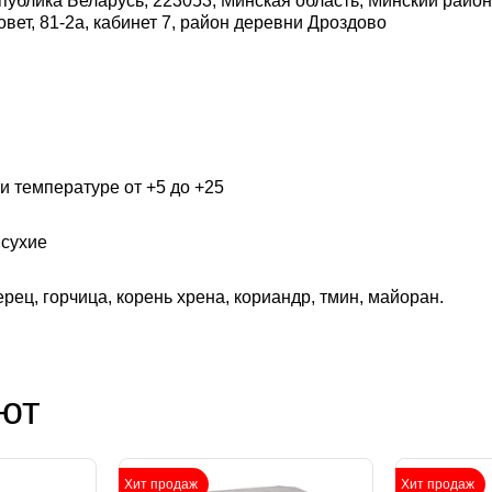
публика Беларусь, 223053, Минская область, Минский райо
овет, 81-2а, кабинет 7, район деревни Дроздово
и температуре от +5 до +25
сухие
рец, горчица, корень хрена, кориандр, тмин, майоран.
ют
Хит продаж
Хит продаж