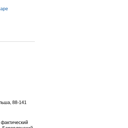
варе
ольша, 88-141
 фактический