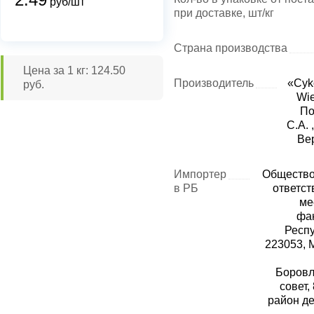
руб/шт
при доставке, шт/кг
Страна производства
Цена за 1 кг: 124.50
Производитель
«Cyko
руб.
Wie
По
С.А. 
Ве
Импортер
Общество
в РБ
ответс
ме
фак
Респу
223053, 
Боровл
совет,
район д