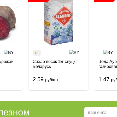
5
(урожай
Сахар песок 1кг слуцк
Вода Аур
Беларусь
газирова
Лидское 
2.59
1.47
руб/шт
ру
олезном