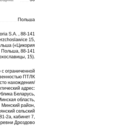
Польша
ria S.A. , 88-141
rzchoslawice 15,
льша («Цикория
, Польша, 88-141
рхославицы, 15).
 с ограниченной
твенностью ПТЛК
сто нахождения/
тический адрес:
блика Беларусь,
Минская область,
Минский район,
янский сельский
 81-2а, кабинет 7,
еревни Дроздово