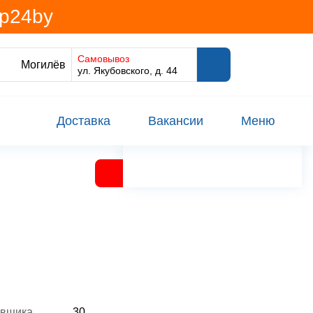
@p24by
Самовывоз
Могилёв
ул. Якубовского, д. 44
Доставка
Вакансии
Меню
авщика
30